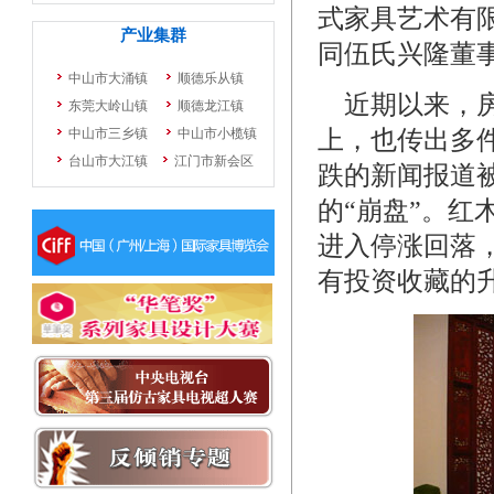
式家具艺术有
同伍氏兴隆董
近期以来，房
上，也传出多
跌的新闻报道
的“崩盘”。
进入停涨回落
有投资收藏的