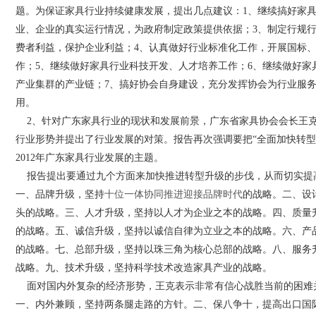
题。为保证家具行业持续健康发展，提出几点建议：1、继续搞好家具
业、企业的真实运行情况，为政府制定政策提供依据；3、制定行规
费者利益，保护企业利益；4、认真做好行业标准化工作，开展国标
作；5、继续做好家具行业科技开发、人才培养工作；6、继续做好家
产业集群的产业链；7、搞好协会自身建设，充分发挥协会为行业服
用。
2、针对广东家具行业的现状和发展前景，广东省家具协会会长王克
行业形势并提出了行业发展的对策。报告再次强调要把“全面加快转型
2012年广东家具行业发展的主题。
报告提出要通过九个方面来加快推进转型升级的步伐，从而切实提
一、品牌升级，坚持
十位一体协同推进迎接品牌时代
的战略。二、设
头的战略。三、人才升级，坚持以人才为企业之本的战略。四、质量
的战略。五、诚信升级，坚持以诚信自律为立业之本的战略。六、产
的战略。七、总部升级，坚持以珠三角为核心总部的战略。八、服务
战略。九、技术升级，坚持科学技术改造家具产业的战略。
面对国内外复杂的经济形势，王克表示非常有信心战胜当前的困难
一、内外兼顾，坚持两条腿走路的方针。二、保八争十，提高出口国