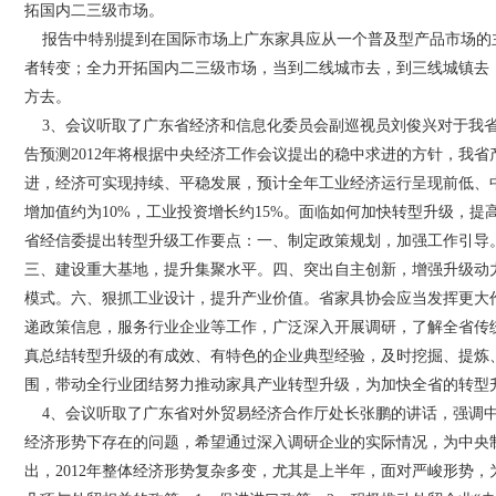
拓国内二三级市场。
报告中特别提到在国际市场上广东家具应从一个普及型产品市场的
者转变；全力开拓国内二三级市场，当到二线城市去，到三线城镇去
方去。
3、会议听取了广东省经济和信息化委员会副巡视员刘俊兴对于我省
告预测2012年将根据中央经济工作会议提出的稳中求进的方针，我
进，经济可实现持续、平稳发展，预计全年工业经济运行呈现前低、
增加值约为10%，工业投资增长约15%。面临如何加快转型升级，提
省经信委提出转型升级工作要点：一、制定政策规划，加强工作引导
三、建设重大基地，提升集聚水平。四、突出自主创新，增强升级动
模式。六、狠抓工业设计，提升产业价值。省家具协会应当发挥更大
递政策信息，服务行业企业等工作，广泛深入开展调研，了解全省传
真总结转型升级的有成效、有特色的企业典型经验，及时挖掘、提炼
围，带动全行业团结努力推动家具产业转型升级，为加快全省的转型
4、会议听取了广东省对外贸易经济合作厅处长张鹏的讲话，强调中
经济形势下存在的问题，希望通过深入调研企业的实际情况，为中央
出，2012年整体经济形势复杂多变，尤其是上半年，面对严峻形势