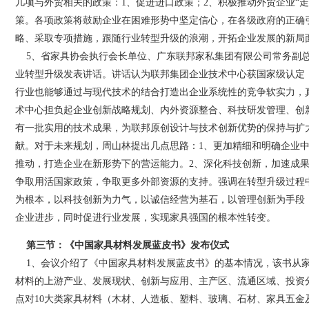
几项与外贸相关的政策：1、促进进口政策；2、积极推动外贸企业“走
策。各项政策将鼓励企业在困难形势中坚定信心，在各级政府的正确
略、采取专项措施，跟随行业转型升级的浪潮，开拓企业发展的新局
5、省家具协会执行会长单位、广东联邦家私集团有限公司常务副总
业转型升级发表讲话。讲话认为联邦集团企业技术中心获国家级认定
行业也能够通过与现代技术的结合打造出企业系统性的竞争软实力，
术中心担负起企业创新战略规划、内外资源整合、科技研发管理、创
有一批实用的技术成果，为联邦原创设计与技术创新优势的保持与扩
献。对于未来规划，周山林提出几点思路：1、更加精细和明确企业
推动，打造企业在新形势下的营运能力。2、深化科技创新，加速成果
争取用活国家政策，争取更多外部资源的支持。强调在转型升级过程
为根本，以科技创新为力气，以诚信经营为基石，以管理创新为手段
企业进步，同时促进行业发展，实现家具强国的根本性转变。
第三节：《中国家具材料发展蓝皮书》发布仪式
1、会议介绍了《中国家具材料发展蓝皮书》的基本情况，该书从家
材料的上游产业、发展现状、创新与应用、主产区、流通区域、投资
点对10大类家具材料（木材、人造板、塑料、玻璃、石材、家具五金