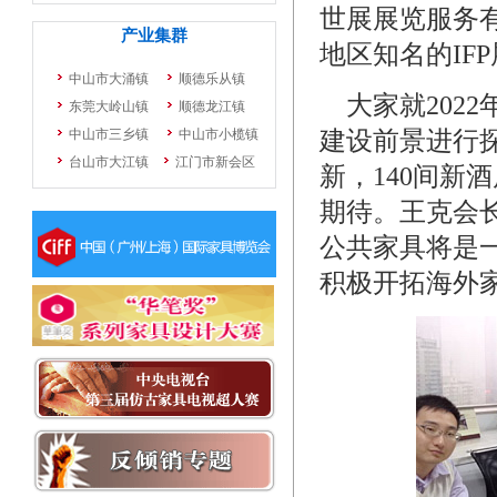
世展展览服务
地区知名的IFP展
大家就202
建设前景进行探
新，140间新
期待。王克会
公共家具将是
积极开拓海外