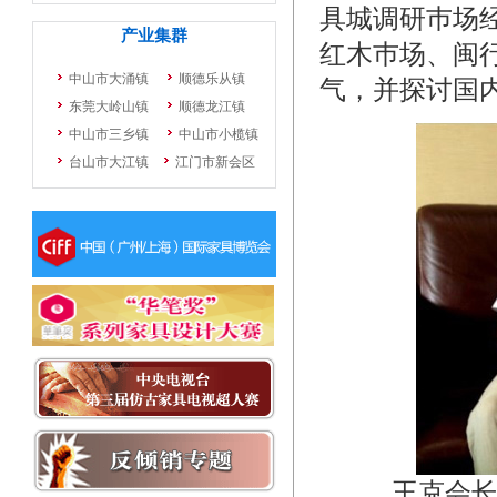
具城调研巿场
红木巿场、闽
气，并探讨国
王克会