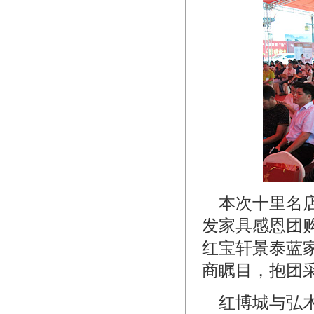
本次十里名店
发家具感恩团
红宝轩景泰蓝
商瞩目，抱团
红博城与弘木