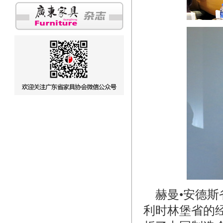
赫曼•安德斯
利时林堡省的