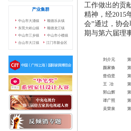
工作做出的贡
精神，经201
会”通过，协
期与第六届理
刘介元
颜家焕
曾伯坚
王 冶
郭山辉
谭广照
吴荣泉