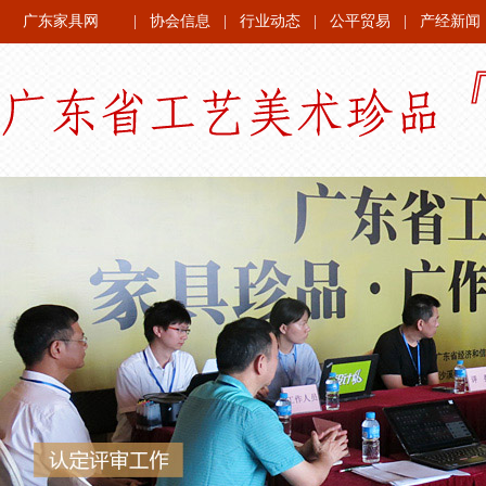
广东家具网
|
协会信息
|
行业动态
|
公平贸易
|
产经新